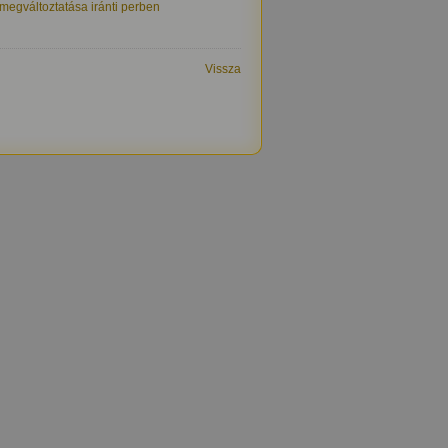
megváltoztatása iránti perben
Vissza