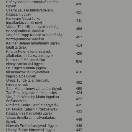
Csányi Adrienn címnyilvántartási
490
ügyek
Cserni Zsuzsa birtokvédelem,
425
házszám ügyek
Farkasné Váczi Ildikó
411
ingatlanközvetítői névj.
Vados-Tóth Nikolett szakhatósági
486
hozzájárulások kiadása
Vargáné Papp Katalin szakhatósági
457
hozzájárulások kiadása
Kellner Béláné hirdetmény ügyek,
414
talált tárgyak
Királyfi Péter ellenőrzési ref.
426
állattartási és házszám ügyek
Kormosné Mórocz Anikó
526
címnyilvántartási ügyek
Dr. Kugler Viktória jogász,
társasházak felügyeletével
416
kapcsolatos ügyek
Orosz Tünde talált tárgyak,
482
hirdetmények
Sági Mária címnyilvántartási ügyek
498
Turi Erika ingatlan-értékbecslés
424
Vargáné Némethy Márta ingatlan-
422
értékbecslés
Pintérné Király Gertrúd hagyaték
435
Dr. Takács Katalin hirdetmények,
433
házszám és hagyatéki ügyek
Vasas Brigitta címnyilvántartási
449
ügyek
Horváth Ernő növényvéd. ügyek
446
Ujhelyi Zoltán környvéd. ügyek
442