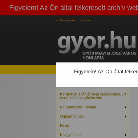
Figyelem! Az Ön által felkeresett archív 
« Vissza a kezdőoldalra
Figyelem! Az Ön által felk
Koronavírus járvánnyal kapcsolatos, 70
éven felüliek nyilatkozata
Polgármesteri Hivatal
Önkormányzat
Hírek
Közgyűlések