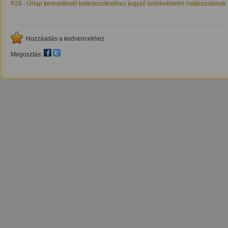
P26 - Űrlap keresetlevél beterjesztéséhez jegyző birtokvédelmi határozatának 
Hozzáadás a kedvencekhez
Megosztás: