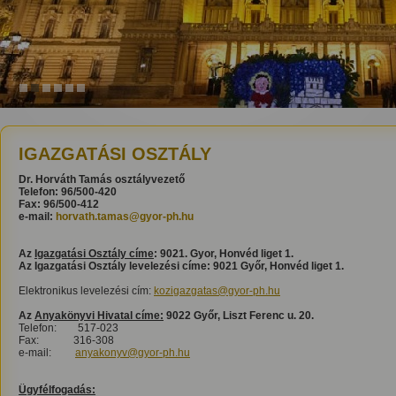
1
2
3
4
5
6
IGAZGATÁSI OSZTÁLY
Dr. Horváth Tamás
osztályvezető
Telefon: 96/500-420
Fax: 96/500-412
e-mail:
horvath.tamas@gyor-ph.hu
Az
Igazgatási Osztály címe
: 9021. Gyor, Honvéd liget 1.
Az Igazgatási Osztály levelezési címe: 9021 Győr, Honvéd liget 1.
Elektronikus levelezési cím:
kozigazgatas@gyor-ph.hu
Az
Anyakönyvi Hivatal címe:
9022 Győr, Liszt Ferenc u. 20.
Telefon: 517-023
Fax: 316-308
e-mail:
anyakonyv@gyor-ph.hu
Ügyfélfogadás: