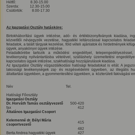
Hétfő: 8.30-15.00
Szerda: 12.30-15.00
Csütörtök: 8.00-17.30
Az Igazgatási Osztály hatásköre:
Birtokháborítási ügyek intézése, adó- és értékbizonyítványok kiadása, inga
közvetítői névjegyzék vezetése, hagyatéki leltározással kapcsolatos felad
feladatok, a talált tárgyak kezelése, föld vételi ajánlatok és hirdetmények kif
ügyek, anyakönyvi ügyek intézése.
Feladatkörébe tartozik a működési engedéllyel, telepengedélyezéssel, 
tevékenység nyilvántartásba vételével, szálláshely üzemeltetési engedéllyel
kapcsolatos ügyek intézése, szakhatósági hozzájárulások kiadása.
Az Igazgatási Osztály vízgazdálkodási hatósági feladatokat is ellát. A jegyz
lakossági tevékenységek zaj- és rezgésvédelmi ügyeiben, az illegális hu
állattartási ügyekben, a gyommentesítési ügyekben, a közterületi fakivágási 
Név
Tel.
Hatósági Főosztály
Igazgatási Osztály
Dr. Horváth Tamás
osztályvezető
500-420
fax
412
Általános Igazgatási Csoport
Kelemenné dr. Bélyi Mária
415
csoportvezető
482
Berta Andrea hagyatéki ügyek
427