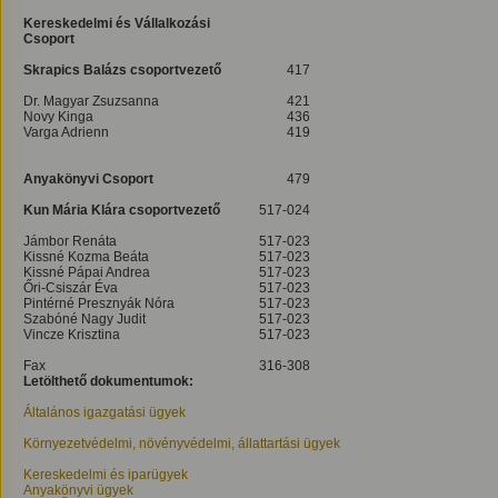
Kereskedelmi és Vállalkozási
Csoport
Skrapics Balázs csoportvezető
417
Dr. Magyar Zsuzsanna
421
Novy Kinga
436
Varga Adrienn
419
Anyakönyvi Csoport
479
Kun Mária Klára csoportvezető
517-024
Jámbor Renáta
517-023
Kissné Kozma Beáta
517-023
Kissné Pápai Andrea
517-023
Őri-Csiszár Éva
517-023
Pintérné Presznyák Nóra
517-023
Szabóné Nagy Judit
517-023
Vincze Krisztina
517-023
Fax
316-308
Letölthető dokumentumok:
Általános igazgatási ügyek
Környezetvédelmi, növényvédelmi, állattartási ügyek
Kereskedelmi és iparügyek
Anyakönyvi ügyek