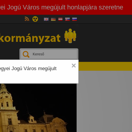
ei Jogú Város megújult honlapjára szeretne
kormányzat
×
egyei Jogú Város megújult