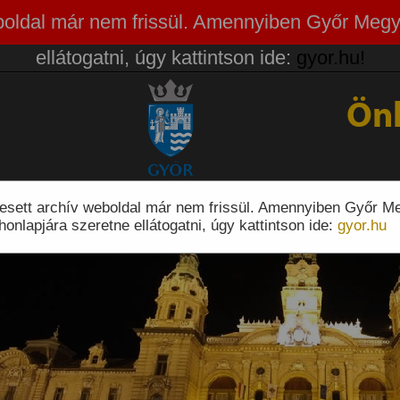
weboldal már nem frissül. Amennyiben Győr Megy
ellátogatni, úgy kattintson ide:
gyor.hu!
Ön
eresett archív weboldal már nem frissül. Amennyiben Győr M
honlapjára szeretne ellátogatni, úgy kattintson ide:
gyor.hu