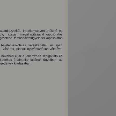
tlanközvetítői, ingatlanvagyon-értékelő és
atok, házszám megállapításával kapcsolatos
üggesztése. társasházfelügyelettel kapcsolatos
bejelentésköteles kereskedelmi és ipari
, vásárok, piacok nyilvántartásba-vételével
o nevében eljár a jellemzoen szolgáltató és
lladékok ártalmatlanításának ügyeiben, az
engedélyek kiadásában.