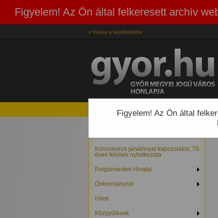
Figyelem! Az Ön által felkeresett archív 
« Vissza a kezdőoldalra
Figyelem! Az Ön által felk
Koronavírus járvánnyal kapcsolatos, 70
éven felüliek nyilatkozata
Polgármesteri Hivatal
Önkormányzat
Hírek
Közgyűlések