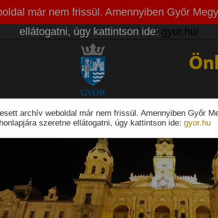
weboldal már nem frissül. Amennyiben Győr Megy
ellátogatni, úgy kattintson ide:
gyor.hu!
Ön
eresett archív weboldal már nem frissül. Amennyiben Győr M
honlapjára szeretne ellátogatni, úgy kattintson ide:
gyor.hu