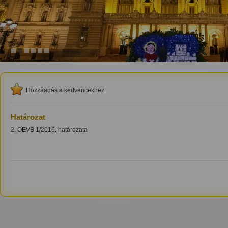
1
2
3
4
5
6
Hozzáadás a kedvencekhez
Határozat
2. OEVB 1/2016. határozata