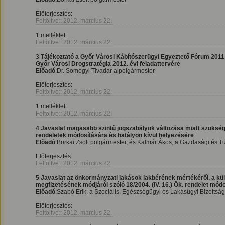
Előterjesztés:
Feltöltve:: 2012. március 22.
1 melléklet:
Feltöltve:: 2012. március 22.
3 Tájékoztató a Győr Városi Kábítószerügyi Egyeztető Fórum 2011.
Győr Városi Drogstratégia 2012. évi feladattervére
Előadó
:Dr. Somogyi Tivadar alpolgármester
Előterjesztés:
Feltöltve:: 2012. március 22.
1 melléklet:
Feltöltve:: 2012. március 22.
4 Javaslat magasabb szintű jogszabályok változása miatt szüksé
rendeletek módosítására és hatályon kívül helyezésére
Előadó
:Borkai Zsolt polgármester, és Kalmár Ákos, a Gazdasági és T
Előterjesztés:
Feltöltve:: 2012. március 22.
5 Javaslat az önkormányzati lakások lakbérének mértékéről, a külö
megfizetésének módjáról szóló 18/2004. (IV. 16.) Ök. rendelet mód
Előadó
:Szabó Erik, a Szociális, Egészségügyi és Lakásügyi Bizottsá
Előterjesztés:
Feltöltve:: 2012. március 22.