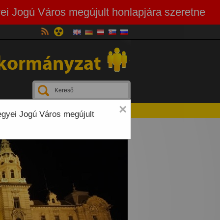
ei Jogú Város megújult honlapjára szeretne
kormányzat
×
egyei Jogú Város megújult