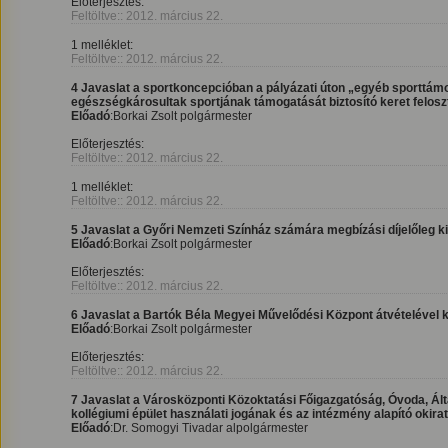
Előterjesztés:
Feltöltve:: 2012. március 22.
1 melléklet:
Feltöltve:: 2012. március 22.
4 Javaslat a sportkoncepcióban a pályázati úton „egyéb sporttám
egészségkárosultak sportjának támogatását biztosító keret felos
Előadó
:Borkai Zsolt polgármester
Előterjesztés:
Feltöltve:: 2012. március 22.
1 melléklet:
Feltöltve:: 2012. március 22.
5 Javaslat a Győri Nemzeti Színház számára megbízási díjelőleg 
Előadó
:Borkai Zsolt polgármester
Előterjesztés:
Feltöltve:: 2012. március 22.
6 Javaslat a Bartók Béla Megyei Művelődési Központ átvételével k
Előadó
:Borkai Zsolt polgármester
Előterjesztés:
Feltöltve:: 2012. március 22.
7 Javaslat a Városközponti Közoktatási Főigazgatóság, Óvoda, Ált
kollégiumi épület használati jogának és az intézmény alapító okir
Előadó
:Dr. Somogyi Tivadar alpolgármester