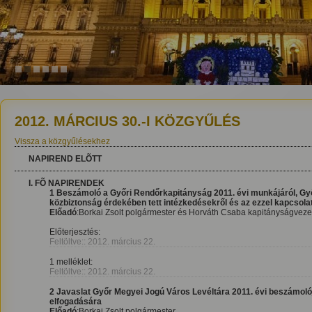
1
2
3
4
5
6
2012. MÁRCIUS 30.-I KÖZGYŰLÉS
Vissza a közgyűlésekhez
NAPIREND ELÕTT
I. FÕ NAPIRENDEK
1 Beszámoló a Győri Rendőrkapitányság 2011. évi munkájáról, Győ
közbiztonság érdekében tett intézkedésekről és az ezzel kapcsolat
Előadó
:Borkai Zsolt polgármester és Horváth Csaba kapitányságveze
Előterjesztés:
Feltöltve:: 2012. március 22.
1 melléklet:
Feltöltve:: 2012. március 22.
2 Javaslat Győr Megyei Jogú Város Levéltára 2011. évi beszámol
elfogadására
Előadó
:Borkai Zsolt polgármester