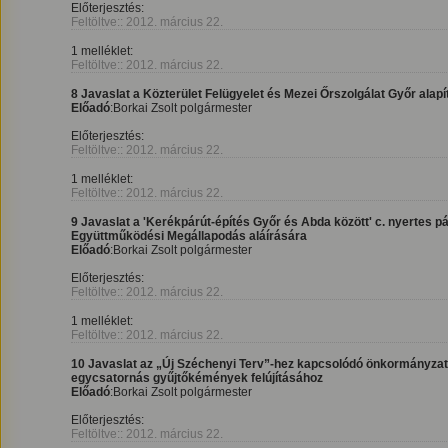
Előterjesztés:
Feltöltve:: 2012. március 22.
1 melléklet:
Feltöltve:: 2012. március 22.
8 Javaslat a Közterület Felügyelet és Mezei Őrszolgálat Győr alap
Előadó
:Borkai Zsolt polgármester
Előterjesztés:
Feltöltve:: 2012. március 22.
1 melléklet:
Feltöltve:: 2012. március 22.
9 Javaslat a 'Kerékpárút-építés Győr és Abda között' c. nyertes p
Együttműködési Megállapodás aláírására
Előadó
:Borkai Zsolt polgármester
Előterjesztés:
Feltöltve:: 2012. március 22.
1 melléklet:
Feltöltve:: 2012. március 22.
10 Javaslat az „Új Széchenyi Terv”-hez kapcsolódó önkormányzati
egycsatornás gyűjtőkémények felújításához
Előadó
:Borkai Zsolt polgármester
Előterjesztés:
Feltöltve:: 2012. március 22.