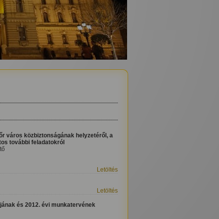
r város közbiztonságának helyzetéről, a
os további feladatokról
tő
Letöltés
Letöltés
ójának és 2012. évi munkatervének