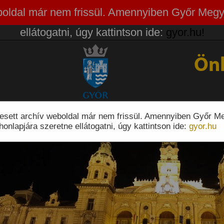
weboldal már nem frissül. Amennyiben Győr Megy
ellátogatni, úgy kattintson ide:
gyor.hu!
Ön
eresett archív weboldal már nem frissül. Amennyiben Győr M
honlapjára szeretne ellátogatni, úgy kattintson ide:
gyor.hu