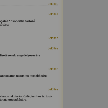
Letöltés
Letöltés
ogatás” csoportba tartozó
ztására
Letöltés
Letöltés
kifizetésének engedélyezésére
Letöltés
apcsolatos feladatok teljesítésére
Letöltés
alános Iskola és Kollégiumhoz tartozó
atának módosítására