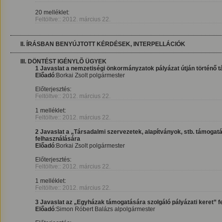
20 melléklet:
Feltöltve:: 2012. március 22.
II. ÍRÁSBAN BENYÚJTOTT KÉRDÉSEK, INTERPELLÁCIÓK
III. DÖNTÉST IGÉNYLÕ ÜGYEK
1 Javaslat a nemzetiségi önkormányzatok pályázat útján történő
Előadó
:Borkai Zsolt polgármester
Előterjesztés:
Feltöltve:: 2012. március 22.
1 melléklet:
Feltöltve:: 2012. március 22.
2 Javaslat a „Társadalmi szervezetek, alapítványok, stb. támogatá
felhasználására
Előadó
:Borkai Zsolt polgármester
Előterjesztés:
Feltöltve:: 2012. március 22.
1 melléklet:
Feltöltve:: 2012. március 22.
3 Javaslat az „Egyházak támogatására szolgáló pályázati keret” 
Előadó
:Simon Róbert Balázs alpolgármester