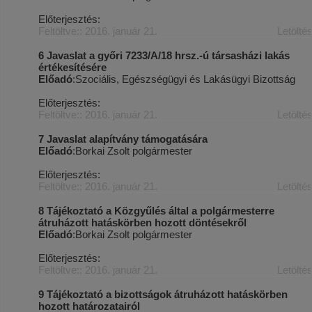
Előterjesztés:
Feltöltve:: 2016. január 21.
Letölté
6 Javaslat a győri 7233/A/18 hrsz.-ú társasházi lakás
értékesítésére
Előadó
:Szociális, Egészségügyi és Lakásügyi Bizottság
Előterjesztés:
Feltöltve:: 2016. január 21.
Letölté
7 Javaslat alapítvány támogatására
Előadó
:Borkai Zsolt polgármester
Előterjesztés:
Feltöltve:: 2016. január 21.
Letölté
8 Tájékoztató a Közgyűlés által a polgármesterre
átruházott hatáskörben hozott döntésekről
Előadó
:Borkai Zsolt polgármester
Előterjesztés:
Feltöltve:: 2016. január 21.
Letölté
9 Tájékoztató a bizottságok átruházott hatáskörben
hozott határozatairól