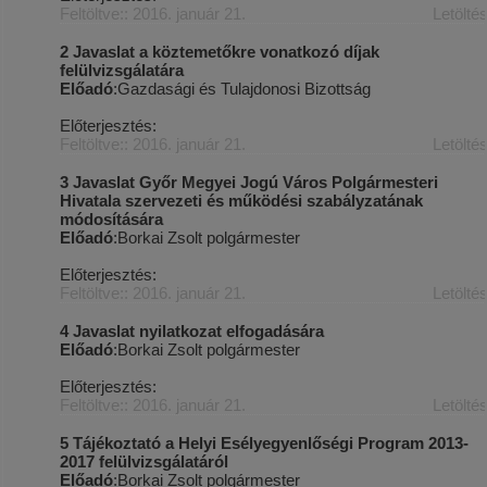
Feltöltve:: 2016. január 21.
Letölté
2 Javaslat a köztemetőkre vonatkozó díjak
felülvizsgálatára
Előadó
:Gazdasági és Tulajdonosi Bizottság
Előterjesztés:
Feltöltve:: 2016. január 21.
Letölté
3 Javaslat Győr Megyei Jogú Város Polgármesteri
Hivatala szervezeti és működési szabályzatának
módosítására
Előadó
:Borkai Zsolt polgármester
Előterjesztés:
Feltöltve:: 2016. január 21.
Letölté
4 Javaslat nyilatkozat elfogadására
Előadó
:Borkai Zsolt polgármester
Előterjesztés:
Feltöltve:: 2016. január 21.
Letölté
5 Tájékoztató a Helyi Esélyegyenlőségi Program 2013-
2017 felülvizsgálatáról
Előadó
:Borkai Zsolt polgármester