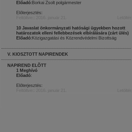
Előadó
:Borkai Zsolt polgármester
Előterjesztés:
Feltöltve:: 2016. január 21.
Letölté
10 Javaslat önkormányzati hatósági ügyekben hozott
határozatok elleni fellebbezések elbírálására (zárt ülés)
Előadó
:Közigazgatási és Közrendvédelmi Bizottság
V. KIOSZTOTT NAPIRENDEK
NAPIREND ELÕTT
1 Meghívó
Előadó
:
Előterjesztés:
Feltöltve:: 2016. január 21.
Letölté