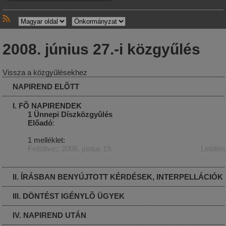
2008. június 27.-i közgyűlés
Vissza a közgyűlésekhez
NAPIREND ELÕTT
I. FÕ NAPIRENDEK
1 Ünnepi Díszközgyûlés
Előadó
:
1 melléklet:
Feltöltve:: 2008. június 19.
Letölté
II. ÍRÁSBAN BENYÚJTOTT KÉRDÉSEK, INTERPELLÁCIÓK
III. DÖNTÉST IGÉNYLÕ ÜGYEK
IV. NAPIREND UTÁN