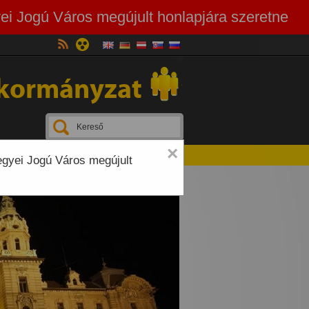
ei Jogú Város megújult honlapjára szeretne
kormányzat
×
egyei Jogú Város megújult