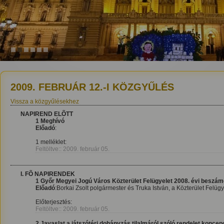
1
2
3
4
5
6
2009. FEBRUÁR 12.-I KÖZGYŰLÉS
Vissza a közgyűlésekhez
NAPIREND ELÕTT
1 Meghívó
Előadó
:
1 melléklet:
Feltöltve:: 2009. február 05.
I. FÕ NAPIRENDEK
1 Győr Megyei Jogú Város Közterület Felügyelet 2008. évi beszám
Előadó
:Borkai Zsolt polgármester és Truka István, a Közterület Felügy
Előterjesztés:
Feltöltve:: 2009. február 05.
2 Javaslat a játszótéri dohányzás tilalmáról szóló rendelet koncep