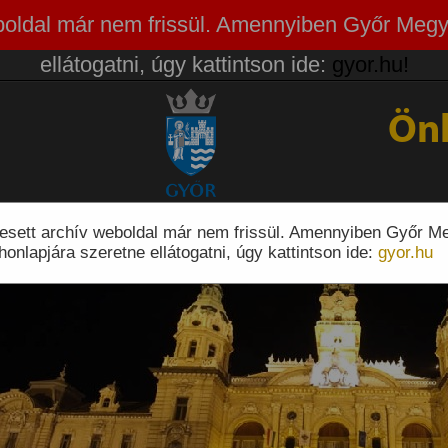
weboldal már nem frissül. Amennyiben Győr Megy
ellátogatni, úgy kattintson ide:
gyor.hu!
Ön
eresett archív weboldal már nem frissül. Amennyiben Győr M
honlapjára szeretne ellátogatni, úgy kattintson ide:
gyor.hu