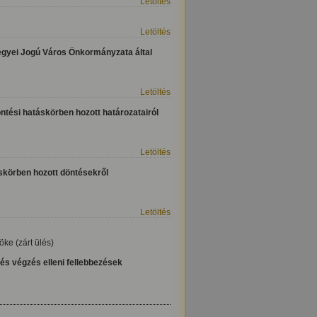
Letöltés
Letöltés
egyei Jogú Város Önkormányzata által
Letöltés
ntési hatáskörben hozott határozatairól
Letöltés
áskörben hozott döntésekről
Letöltés
öke (zárt ülés)
és végzés elleni fellebbezések