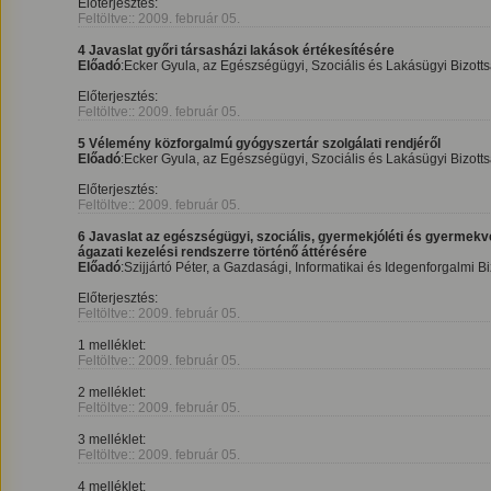
Előterjesztés:
Feltöltve:: 2009. február 05.
4 Javaslat győri társasházi lakások értékesítésére
Előadó
:Ecker Gyula, az Egészségügyi, Szociális és Lakásügyi Bizott
Előterjesztés:
Feltöltve:: 2009. február 05.
5 Vélemény közforgalmú gyógyszertár szolgálati rendjéről
Előadó
:Ecker Gyula, az Egészségügyi, Szociális és Lakásügyi Bizott
Előterjesztés:
Feltöltve:: 2009. február 05.
6 Javaslat az egészségügyi, szociális, gyermekjóléti és gyermek
ágazati kezelési rendszerre történő áttérésére
Előadó
:Szijjártó Péter, a Gazdasági, Informatikai és Idegenforgalmi B
Előterjesztés:
Feltöltve:: 2009. február 05.
1 melléklet:
Feltöltve:: 2009. február 05.
2 melléklet:
Feltöltve:: 2009. február 05.
3 melléklet:
Feltöltve:: 2009. február 05.
4 melléklet: