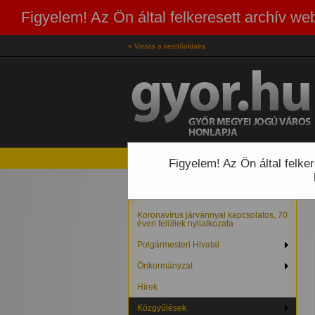
Figyelem! Az Ön által felkeresett archív 
« Vissza a kezdőoldalra
Figyelem! Az Ön által felk
Koronavírus járvánnyal kapcsolatos, 70
éven felüliek nyilatkozata
Polgármesteri Hivatal
Önkormányzat
Hírek
Közgyűlések