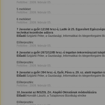
Feltöltve:: 2009. február 05.
5 melléklet:
Feltöltve:: 2009. február 05.
6 melléklet:
Feltöltve:: 2009. február 05.
7 Javaslat a győri 12198 hrsz-ú, Ladik út 25. Egyesített Egészség
technikai kezelésbe adásra
Előadó
:Szijjártó Péter, a Gazdasági, Informatikai és Idegenforgalmi B
Előterjesztés:
Feltöltve:: 2009. február 05.
8 Javaslat a győri 2672/12//B hrsz.-ú ingatlan önkormányzati tul
Előadó
:Szijjártó Péter, a Gazdasági, Informatikai és Idegenforgalmi B
Előterjesztés:
Feltöltve:: 2009. február 05.
9 Javaslat a győri 394 hrsz.-ú, Győr, Páva u. 29. sz. alatti ingatla
Előadó
:Szijjártó Péter, a Gazdasági, Informatikai és Idegenforgalmi B
Előterjesztés:
Feltöltve:: 2009. február 05.
10 Javaslat az INSZOL Zrt. Alapító Okiratának módosítására
Előadó
:Horváth László, a Tulajdonosi Bizottság elnöke
Előterjesztés: