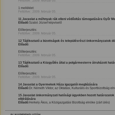
Feltöltve:: 2009. február 05.
1 melléklet:
Feltöltve:: 2009. február 05.
11 Javaslat a méhnyak rák elleni védőoltás támogatására Győr M
Előadó
:Szabó József képviselő
Előterjesztés:
Feltöltve:: 2009. február 05.
12 Tájékoztató a bizottságok és településrészi önkormányzatok dö
Előadó
:
Előterjesztés:
Feltöltve:: 2009. február 05.
13 Tájékoztató a Közgyűlés által a polgármesterre átruházott hat
Előadó
:
Előterjesztés:
Feltöltve:: 2009. február 05.
14 Javaslat a Gyermekek Háza igazgatói megbízására
Előadó
:Dr. Németh Viktor, az Oktatási, Kulturális és Sportbizottság eln
15 Javaslat önkormányzati hatósági ügyekben hozott határozatok 
elbírálására
Előadó
:Herkely Ákos, a Közigazgatási Bizottság elnöke (zárt ülés)