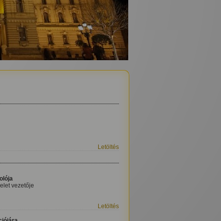
Letöltés
olója
elet vezetője
Letöltés
ciójára