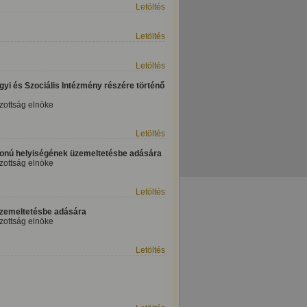
Letöltés
Letöltés
Letöltés
ügyi és Szociális Intézmény részére történő
izottság elnöke
Letöltés
ajdonú helyiségének üzemeltetésbe adására
izottság elnöke
Letöltés
n üzemeltetésbe adására
izottság elnöke
Letöltés