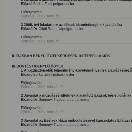
Előadó
:Borkai Zsolt polgármester
Előterjesztés:
Feltöltve:: 2009. február 05.
3 2009. évi feladatterv az idősek életminőségének javítására
Előadó
:Dr. Ottófi Rudolf alpolgármester
Előterjesztés:
Feltöltve:: 2009. február 05.
II. ÍRÁSBAN BENYÚJTOTT KÉRDÉSEK, INTERPELLÁCIÓK
III. DÖNTÉST IGÉNYLÕ ÜGYEK
1 A Köztisztviselők teljesítmény-követelményeinek alapját képező 
Előadó
:Borkai Zsolt polgármester
Előterjesztés:
Feltöltve:: 2009. február 05.
2 Javaslat a mozgássérülteknek kialakított lakások bérleti díjána
Előadó
:Dr. Somogyi Tivadar alpolgármester
Előterjesztés:
Feltöltve:: 2009. február 05.
3 Javaslat az Esélyek Háza működtetésével kapcsolatos Ellátási
Előadó
:Dr. Somogyi Tivadar alpolgármester